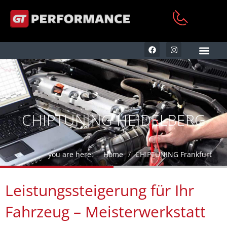
KFZ AUFBEREITUNG & RE
CHIPTUNING HEIDELBERG
you are here:
Home
CHIPTUNING Frankfurt
Leistungssteigerung für Ihr
Fahrzeug – Meisterwerkstatt