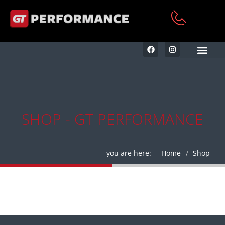
KFZ AUFBEREITUNG & RE
SHOP - GT PERFORMANCE
you are here:
Home
Shop