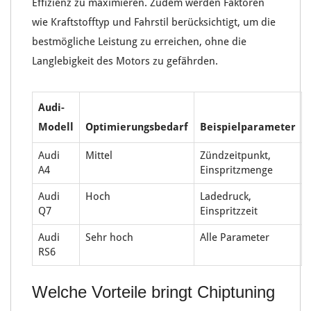
Effizienz zu maximieren. Zudem werden
Faktoren
wie
Kraftstofftyp
und
Fahrstil
berücksichtigt, um die
bestmögliche Leistung zu erreichen, ohne die
Langlebigkeit des Motors
zu gefährden.
Audi-
Modell
Optimierungsbedarf
Beispielparameter
Audi
Mittel
Zündzeitpunkt,
A4
Einspritzmenge
Audi
Hoch
Ladedruck,
Q7
Einspritzzeit
Audi
Sehr hoch
Alle Parameter
RS6
Welche Vorteile bringt Chiptuning