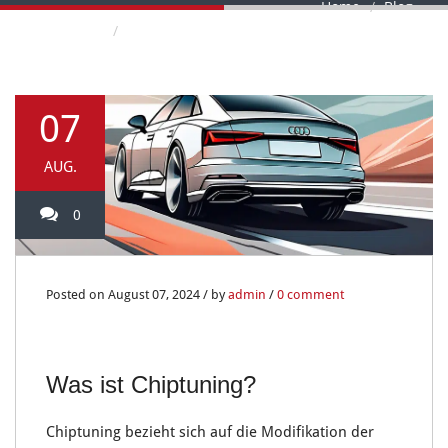
Home
Blog
So steigern Sie die Leistung Ihres Audis mit
Chiptuning
07
AUG.
0
Posted on August 07, 2024 / by
admin
/
0 comment
Was ist Chiptuning?
Chiptuning
bezieht sich auf die
Modifikation der