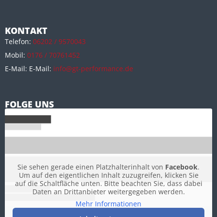
KONTAKT
Telefon:
06202 / 9570043
Mobil:
0176 / 70761452
E-Mail: E-Mail:
info@gt-performance.de
FOLGE UNS
Sie sehen gerade einen Platzhalterinhalt von
Facebook
.
Um auf den eigentlichen Inhalt zuzugreifen, klicken Sie
auf die Schaltfläche unten. Bitte beachten Sie, dass dabei
Daten an Drittanbieter weitergegeben werden.
Mehr Informationen