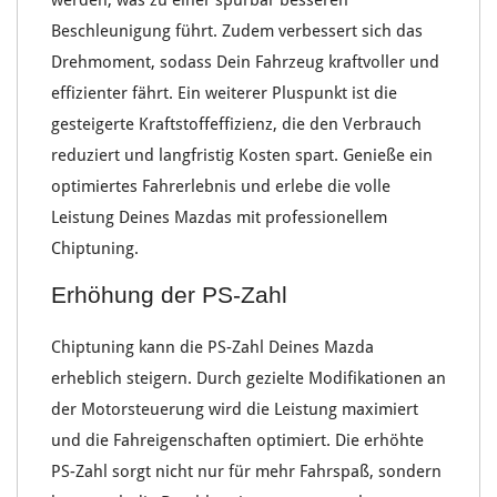
werden, was zu einer spürbar besseren
Beschleunigung
führt. Zudem verbessert sich das
Drehmoment
, sodass Dein Fahrzeug
kraftvoller und
effizienter
fährt. Ein weiterer Pluspunkt ist die
gesteigerte
Kraftstoffeffizienz
, die den Verbrauch
reduziert und langfristig
Kosten spart
. Genieße ein
optimiertes
Fahrerlebnis
und erlebe die volle
Leistung Deines
Mazdas
mit
professionellem
Chiptuning
.
Erhöhung der PS-Zahl
Chiptuning
kann die
PS-Zahl Deines Mazda
erheblich steigern. Durch gezielte Modifikationen an
der
Motorsteuerung
wird die
Leistung maximiert
und die
Fahreigenschaften optimiert
. Die
erhöhte
PS-Zahl
sorgt nicht nur für mehr
Fahrspaß
, sondern