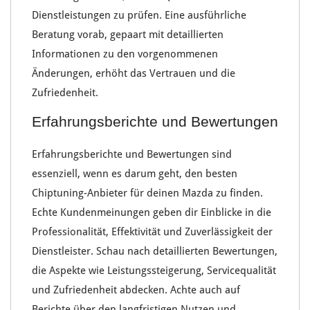
Dienstleistungen
zu prüfen. Eine
ausführliche
Beratung
vorab, gepaart mit detaillierten
Informationen zu den vorgenommenen
Änderungen
, erhöht das
Vertrauen
und die
Zufriedenheit
.
Erfahrungsberichte und Bewertungen
Erfahrungsberichte
und
Bewertungen
sind
essenziell, wenn es darum geht, den
besten
Chiptuning-Anbieter
für deinen
Mazda
zu finden.
Echte Kundenmeinungen
geben dir Einblicke in die
Professionalität
,
Effektivität
und
Zuverlässigkeit
der
Dienstleister. Schau nach detaillierten
Bewertungen
,
die Aspekte wie
Leistungssteigerung
,
Servicequalität
und
Zufriedenheit
abdecken. Achte auch auf
Berichte über den
langfristigen Nutzen
und