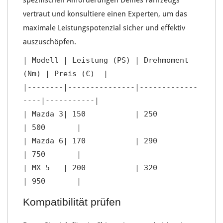
spezifischen
Anforderungen Deines Fahrzeugs
vertraut und konsultiere einen
Experten
, um das
maximale
Leistungspotenzial
sicher und effektiv
auszuschöpfen.
| Modell | Leistung (PS) | Drehmoment 
(Nm) | Preis (€)  |

|--------|---------------|-------------
----|-----------|

| Mazda 3| 150           | 250             
| 500       |

| Mazda 6| 170           | 290             
| 750       |

| MX-5   | 200           | 320             
Kompatibilität prüfen