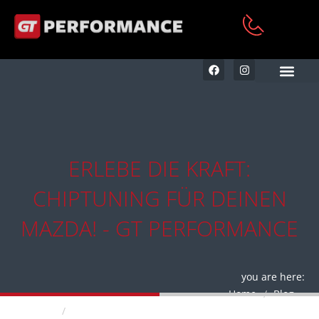
KFZ AUFBEREITUNG & RE
ERLEBE DIE KRAFT:
CHIPTUNING FÜR DEINEN
MAZDA! - GT PERFORMANCE
you are here:
Home
Blog
Erlebe die Kraft: Chiptuning für Deinen Mazda!