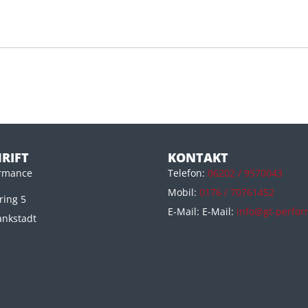
RIFT
KONTAKT
ormance
Telefon:
06202 / 9570043
Mobil:
0176 / 70761452
ing 5
E-Mail: E-Mail:
info@gt-perfo
ankstadt