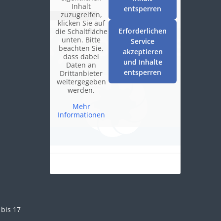
Inhalt
entsperren
zuzugreifen,
klicken Sie auf
Erforderlichen
die Schaltfläche
unten. Bitte
Service
beachten Sie,
akzeptieren
dass dabei
und Inhalte
Daten an
entsperren
Drittanbieter
weitergegeben
werden.
Mehr
Informationen
bis 17