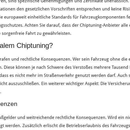
en, sind spezifische
Genehmigungen
und
Zertifikate
unerlässlich.
kationen
den
gesetzlichen Vorschriften
entsprechen und keine
Ris
die europaweit einheitliche
Standards
für
Fahrzeugkomponenten
fe
ngsschutzes
.
Achten Sie darauf
, dass der
Chiptuning-Anbieter
alle
e
sorgenfreie Fahrt
zu gewährleisten.
galem Chiptuning?
rafen
und
rechtliche Konsequenzen
. Wer sein
Fahrzeug
ohne die 
. Diese können je nach
Schwere des Verstoßes
mehrere
Tausend 
 dass es nicht mehr im
Straßenverkehr
genutzt werden darf. Auch
icht auszuschließen. Ein weiterer wichtiger Aspekt: Die
Versicheru
.
uenzen
ußgelder
und
weitreichende rechtliche Konsequenzen
. Wird ein n
gt werden.
Zusätzlich
erlischt die
Betriebserlaubnis
des
Fahrzeug