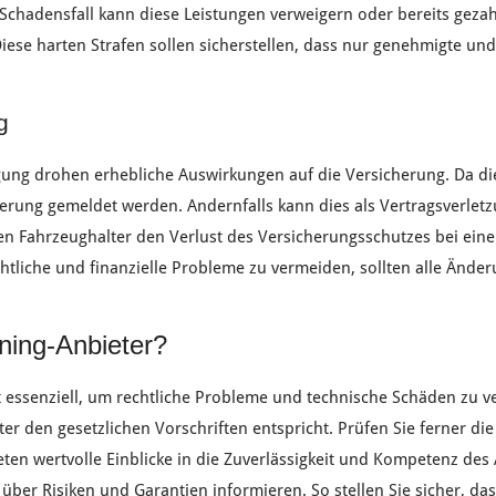
Schadensfall
kann diese
Leistungen
verweigern oder bereits
gezah
Diese
harten Strafen
sollen sicherstellen, dass nur
genehmigte
un
g
gung
drohen erhebliche
Auswirkungen
auf die
Versicherung
. Da d
herung
gemeldet werden. Andernfalls kann dies als
Vertragsverlet
ren
Fahrzeughalter
den
Verlust
des
Versicherungsschutzes
bei ein
htliche
und
finanzielle Probleme
zu vermeiden, sollten alle
Änder
ning-Anbieter?
t essenziell, um
rechtliche Probleme
und
technische Schäden
zu v
ter
den
gesetzlichen Vorschriften
entspricht. Prüfen Sie ferner di
eten wertvolle
Einblicke
in die
Zuverlässigkeit
und
Kompetenz
des
über
Risiken
und
Garantien
informieren. So stellen Sie sicher, da