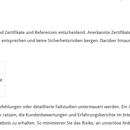
ind
Zertifikate
und
Referenzen
entscheidend. Anerkannte
Zertifikat
n
entsprechen und keine
Sicherheitsrisiken
bergen. Darüber hinaus
ät
pfehlungen
oder
detaillierte Fallstudien
untermauert werden. Ein
ch ratsam, die
Kundenbewertungen
und
Erfahrungsberichte
im
Int
ebots
zu erhalten. So
minimieren
Sie das
Risiko
, an
unseriöse Anb