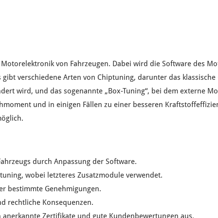
r
Motorelektronik
von Fahrzeugen. Dabei wird die
Software
des
Mot
s gibt verschiedene Arten von Chiptuning, darunter das
klassische
dert wird, und das sogenannte „
Box-Tuning
“, bei dem
externe Mo
ehmoment
und in einigen Fällen zu einer
besseren Kraftstoffeffizie
öglich.
Fahrzeugs durch Anpassung der
Software
.
tuning, wobei letzteres
Zusatzmodule
verwendet.
ber bestimmte
Genehmigungen
.
nd
rechtliche Konsequenzen
.
h
anerkannte Zertifikate
und
gute Kundenbewertungen
aus.