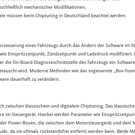
nschließlich
mechanischer Modifikationen
.
ate
müssen beim Chiptuning in Deutschland beachtet werden.
orsteuerung
eines Fahrzeugs durch das
Ändern
der
Software
im
S
wie
Einspritzzeitpunkt
,
Zündzeitpunkt
und
Ladedruck
modifiziert.
er die
On-Board-Diagnoseschnittstelle
des
Fahrzeugs
ein
Softwar
tauscht wird. Moderne Methoden wie das sogenannte „
Box-Tuni
tware
dauerhaft zu verändern.
ich zwischen
klassischem
und
digitalem Chiptuning
. Das
klassisch
re
im
Steuergerät
. Hierbei werden
Parameter
wie
Einspritzzeitpun
der
Power-Boxen
, die zwischen dem
Motorsteuergerät
und dem
lär, da sie oftmals
rückstandsfrei entfernt
werden kann. Beide Me