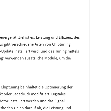
teuergerät
. Ziel ist es,
Leistung
und
Effizienz
des
 Es gibt verschiedene Arten von
Chiptuning
,
e-Update
installiert wird, und das
Tuning
mittels
ng
“ verwenden
zusätzliche Module
, um die
e Chiptuning
beinhaltet die
Optimierung
der
kt
oder
Ladedruck
modifiziert.
Digitales
Motor
installiert werden und das
Signal
thoden zielen darauf ab, die
Leistung
und