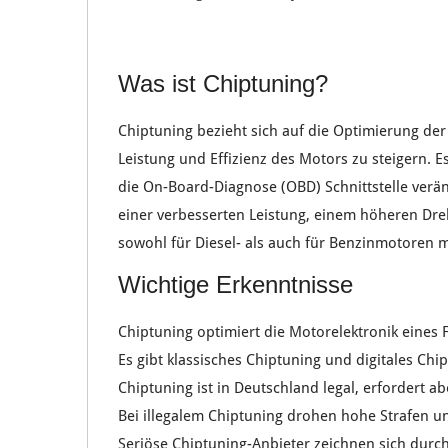
Was ist Chiptuning?
Chiptuning
bezieht sich auf die
Optimierung
de
Leistung
und
Effizienz
des
Motors
zu steigern. E
die
On-Board-Diagnose
(OBD)
Schnittstelle
verän
einer
verbesserten Leistung
, einem
höheren Dr
sowohl für
Diesel-
als auch für
Benzinmotoren
m
Wichtige Erkenntnisse
Chiptuning
optimiert die
Motorelektronik
eines 
Es gibt
klassisches
Chiptuning und
digitales
Chip
Chiptuning
ist in
Deutschland
legal, erfordert a
Bei
illegalem Chiptuning
drohen
hohe Strafen
u
Seriöse
Chiptuning-Anbieter
zeichnen sich durc