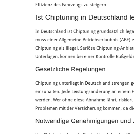
Effizienz
des
Fahrzeugs
zu steigern.
Ist Chiptuning in Deutschland l
In
Deutschland
ist
Chiptuning
grundsätzlich
lega
muss einer
Allgemeine Betriebserlaubnis
(ABE) 
Chiptuning als
illegal
.
Seriöse Chiptuning-Anbiet
Unterlagen
, können bei einer
Kontrolle
Bußgeld
Gesetzliche Regelungen
Chiptuning
unterliegt in
Deutschland
strengen
g
einzuhalten. Jede
Leistungsänderung
an einem
F
werden. Wer ohne diese
Abnahme
fährt, riskier
Problemen
mit der
Versicherung
kommen, da di
Notwendige Genehmigungen und Ze