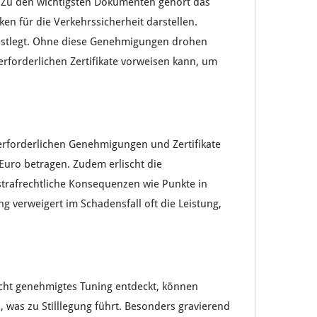
 Zu den wichtigsten
Dokumenten
gehört das
iken
für die
Verkehrssicherheit
darstellen.
stlegt. Ohne diese
Genehmigungen
drohen
 erforderlichen
Zertifikate
vorweisen kann, um
erforderlichen
Genehmigungen
und
Zertifikate
Euro
betragen. Zudem erlischt die
strafrechtliche Konsequenzen
wie
Punkte
in
ng
verweigert im
Schadensfall
oft die
Leistung
,
icht
genehmigtes Tuning
entdeckt, können
s
, was zu
Stilllegung
führt. Besonders gravierend