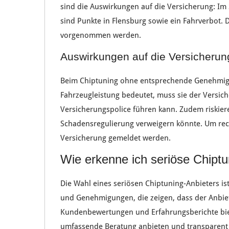
sind die
Auswirkungen
auf die
Versicherung
: Im
sind
Punkte
in Flensburg sowie ein
Fahrverbot
. 
vorgenommen werden.
Auswirkungen auf die Versicherun
Beim
Chiptuning
ohne
entsprechende Genehmi
Fahrzeugleistung
bedeutet, muss sie der
Versic
Versicherungspolice
führen kann. Zudem riskie
Schadensregulierung
verweigern könnte. Um
rec
Versicherung gemeldet
werden.
Wie erkenne ich seriöse Chiptu
Die
Wahl
eines
seriösen Chiptuning-Anbieters
is
und
Genehmigungen
, die zeigen, dass der
Anbie
Kundenbewertungen
und
Erfahrungsberichte
bi
umfassende Beratung
anbieten und
transparent