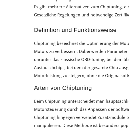
Es gibt mehrere
Alternativen
zum Chiptuning, ei
Gesetzliche Regelungen
und
notwendige Zertifik
Definition und Funktionsweise
Chiptuning
bezeichnet die
Optimierung
der
Mot
Motors
zu verbessern. Dabei werden
Parameter
darunter das
klassische OBD-Tuning
, bei dem üb
Austauschchips
, bei dem der gesamte
Chip
ausge
Motorleistung
zu
steigern
, ohne die
Originalsof
Arten von Chiptuning
Beim
Chiptuning
unterscheidet man hauptsächl
Motorsteuerung
durch das
Anpassen
der
Softwa
Chiptuning
hingegen verwendet
Zusatzmodule
o
manipulieren
. Diese Methode ist besonders popu