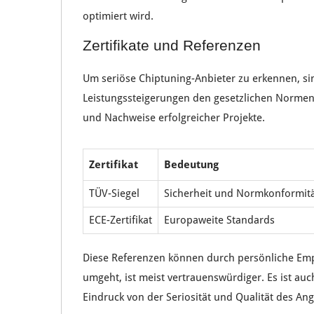
optimiert wird.
Zertifikate und Referenzen
Um
seriöse Chiptuning-Anbieter
zu erkennen, s
Leistungssteigerungen
den
gesetzlichen Norme
und
Nachweise erfolgreicher Projekte
.
Zertifikat
Bedeutung
TÜV-Siegel
Sicherheit und Normkonformit
ECE-Zertifikat
Europaweite Standards
Diese
Referenzen
können durch
persönliche Em
umgeht, ist meist
vertrauenswürdiger
. Es ist au
Eindruck von der
Seriosität
und
Qualität
des
Ang