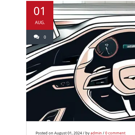
01
AUG.
0
Posted on August 01, 2024 / by
admin
/
0 comment