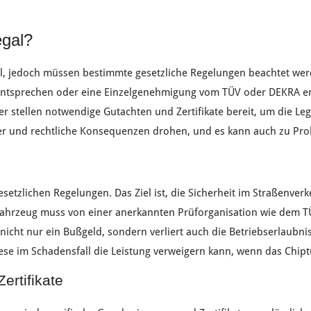
egal?
l
, jedoch müssen bestimmte
gesetzliche Regelungen
beachtet wer
entsprechen oder eine
Einzelgenehmigung
vom
TÜV
oder
DEKRA
er
er
stellen notwendige
Gutachten
und
Zertifikate
bereit, um die
Leg
er
und
rechtliche Konsequenzen
drohen, und es kann auch zu
Pro
esetzlichen Regelungen
. Das Ziel ist, die
Sicherheit
im
Straßenverk
ahrzeug
muss von einer
anerkannten Prüforganisation
wie dem
T
t nicht nur ein
Bußgeld
, sondern verliert auch die
Betriebserlaubni
ese im
Schadensfall
die
Leistung
verweigern kann, wenn das
Chipt
rtifikate