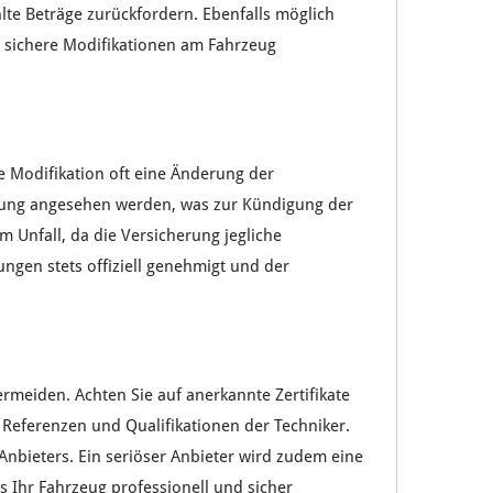
lte Beträge
zurückfordern. Ebenfalls möglich
d
sichere
Modifikationen
am
Fahrzeug
ie
Modifikation
oft eine
Änderung
der
zung
angesehen werden, was zur
Kündigung
der
em
Unfall
, da die
Versicherung
jegliche
ungen
stets
offiziell genehmigt
und der
ermeiden.
Achten Sie
auf
anerkannte Zertifikate
e
Referenzen
und
Qualifikationen
der
Techniker
.
Anbieters
. Ein seriöser Anbieter wird zudem eine
ss Ihr
Fahrzeug professionell
und
sicher