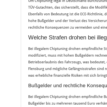
Um
Chiptuning
legal
in
Deutschland
durchzuführ
TÜV-Gutachten
, das sicherstellt, dass die
Modifi
Ebenfalls von Bedeutung ist die
ECE-Richtlinie
, 
hohe
Bußgelder
und der
Verlust
des
Versicheru
rechtliche Konsequenzen
zu vermeiden und ein
Welche Strafen drohen bei ille
Bei
illegalem
Chiptuning drohen
empfindliche St
modifiziert, muss mit
hohen Bußgeldern
rechnen
Betriebserlaubnis
des
Fahrzeugs
, was bedeutet,
Flensburg
und mögliche
Gefängnisstrafen
sind n
was erhebliche
finanzielle Risiken
mit sich bringt
Bußgelder und rechtliche Konseq
Bei
illegalem Chiptuning
drohen
empfindliche B
Bußgelder
bis zu mehreren
tausend Euro
verhän