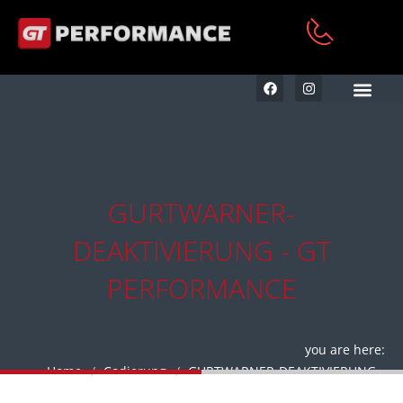
KFZ AUFBEREITUNG & RE
GURTWARNER-
DEAKTIVIERUNG - GT
PERFORMANCE
you are here:
Home
Codierung
GURTWARNER-DEAKTIVIERUNG