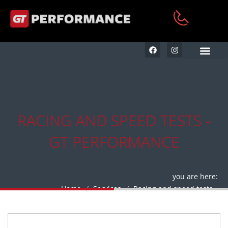
KFZ AUFBEREITUNG & RE
RACING AND SPEED TESTS -
GT PERFORMANCE
you are here:
Home
Services
Racing and speed tests